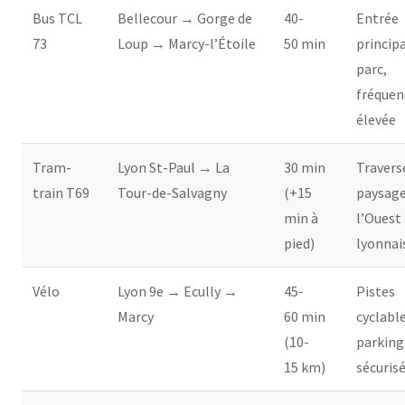
Bus TCL
Bellecour → Gorge de
40-
Entrée
73
Loup → Marcy-l’Étoile
50 min
princip
parc,
fréquen
élevée
Tram-
Lyon St-Paul → La
30 min
Travers
train T69
Tour-de-Salvagny
(+15
paysage
min à
l’Ouest
pied)
lyonnai
Vélo
Lyon 9e → Ecully →
45-
Pistes
Marcy
60 min
cyclable
(10-
parking
15 km)
sécuris