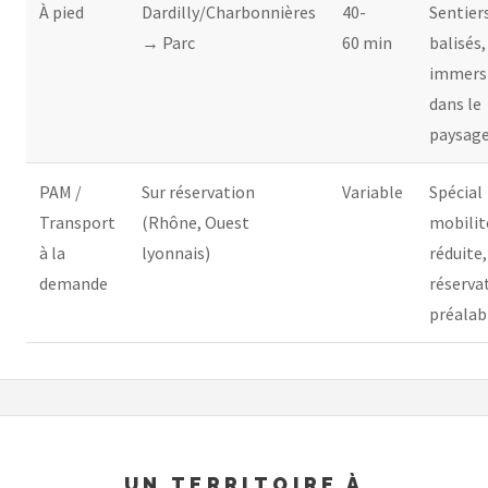
À pied
Dardilly/Charbonnières
40-
Sentier
→ Parc
60 min
balisés,
immers
dans le
paysag
PAM /
Sur réservation
Variable
Spécial
Transport
(Rhône, Ouest
mobilit
à la
lyonnais)
réduite,
demande
réserva
préalab
UN TERRITOIRE À