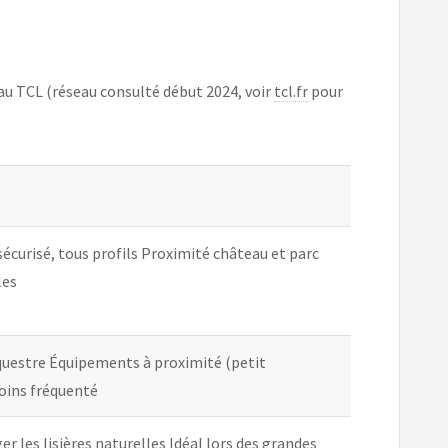
seau TCL (réseau consulté début 2024, voir
tcl.fr
pour
sécurisé, tous profils Proximité château et parc
les
questre Équipements à proximité (petit
oins fréquenté
 les lisières naturelles Idéal lors des grandes