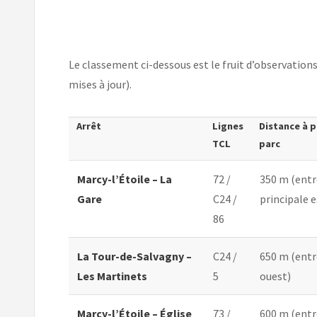
Le classement ci-dessous est le fruit d’observations
mises à jour).
Arrêt
Lignes
Distance à p
TCL
parc
Marcy-l’Étoile – La
72 /
350 m (ent
Gare
C24 /
principale e
86
La Tour-de-Salvagny –
C24 /
650 m (entr
Les Martinets
5
ouest)
Marcy-l’Étoile – Église
73 /
600 m (entr