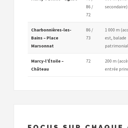
86 /
secondaire)
72
Charbonnières-les-
86 /
1 000 m (ac
Bains – Place
73
est, balade
Marsonnat
patrimonia
Marcy-l’Étoile –
72
200 m (accès
Château
entrée prin
FOCUS SUR CHAQUE 