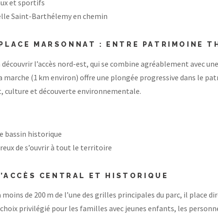
x et sportifs
apelle Saint-Barthélemy en chemin
 PLACE MARSONNAT : ENTRE PATRIMOINE 
 à découvrir l’accès nord-est, qui se combine agréablement avec u
arche (1 km environ) offre une plongée progressive dans le patrimo
ort, culture et découverte environnementale.
le bassin historique
ux de s’ouvrir à tout le territoire
 L’ACCÈS CENTRAL ET HISTORIQUE
 moins de 200 m de l’une des grilles principales du parc, il plac
e choix privilégié pour les familles avec jeunes enfants, les perso