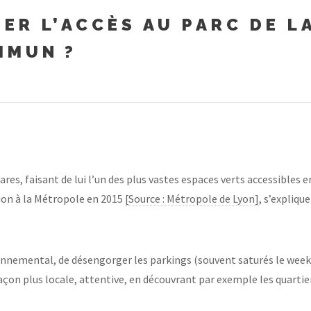
ER L’ACCÈS AU PARC DE L
MMUN ?
tares, faisant de lui l’un des plus vastes espaces verts accessibl
ion à la Métropole en 2015
[Source : Métropole de Lyon]
, s’explique
nnemental, de désengorger les parkings (souvent saturés le week-en
e façon plus locale, attentive, en découvrant par exemple les quarti