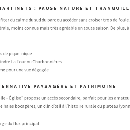
MARTINETS : PAUSE NATURE ET TRANQUILL
iter du calme du sud du parc ou accéder sans croiser trop de foule. I
érale, moins connue mais très agréable en toute saison. De plus, 
es de pique-nique
oindre La Tour ou Charbonnières
rome pour une vue dégagée
ALTERNATIVE PAYSAGÈRE ET PATRIMOINE
toile – Église" propose un accès secondaire, parfait pour les amate
aies bocagères, un clin d’œil à l’histoire rurale du plateau lyonna
ge du flux principal