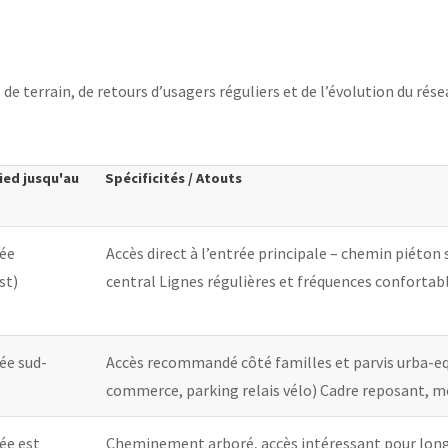
 de terrain, de retours d’usagers réguliers et de l’évolution du ré
ied jusqu'au
Spécificités / Atouts
rée
Accès direct à l’entrée principale – chemin piéton 
st)
central Lignes régulières et fréquences confortab
ée sud-
Accès recommandé côté familles et parvis urba-e
commerce, parking relais vélo) Cadre reposant, m
ée est
Cheminement arboré, accès intéressant pour longer